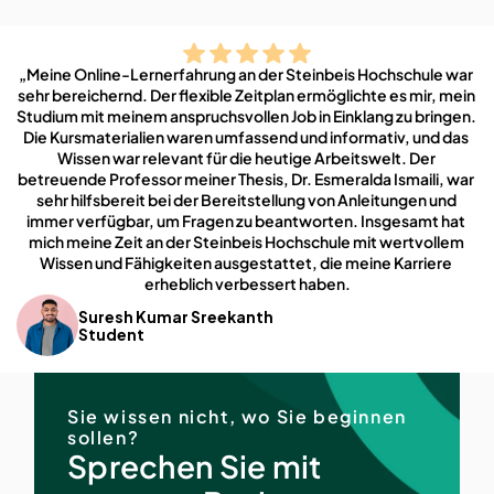
„Meine Online-Lernerfahrung an der Steinbeis Hochschule war 
sehr bereichernd. Der flexible Zeitplan ermöglichte es mir, mein 
Studium mit meinem anspruchsvollen Job in Einklang zu bringen. 
Die Kursmaterialien waren umfassend und informativ, und das 
Wissen war relevant für die heutige Arbeitswelt. Der 
betreuende Professor meiner Thesis, Dr. Esmeralda Ismaili, war 
sehr hilfsbereit bei der Bereitstellung von Anleitungen und 
immer verfügbar, um Fragen zu beantworten. Insgesamt hat 
mich meine Zeit an der Steinbeis Hochschule mit wertvollem 
Wissen und Fähigkeiten ausgestattet, die meine Karriere 
erheblich verbessert haben.
Suresh Kumar Sreekanth
Student
Sie wissen nicht, wo Sie beginnen 
sollen?
Sprechen Sie mit 