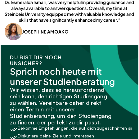
Dr. Esmeralda Ismaili, was very helpful in providing guidance and 
always available to answer questions. Overall, my time at 
Steinbeis University equipped me with valuable knowledge and 
skills that have significantly enhanced my career.”
JOSEPHINE AMOAKO
DU BIST DIR NOCH 
UNSICHER?
Sprich noch heute mit 
unserer Studienberatung
Wir wissen, dass es herausfordernd 
sein kann, den richtigen Studiengang 
zu wählen. Vereinbare daher direkt 
einen Termin mit unserer 
Studienberatung, um den Studiengang 
zu finden, der perfekt zu dir passt.
Bekomme Empfehlungen, die auf dich zugeschnitten sind.
Diskutiere deine Ziele und Interessen