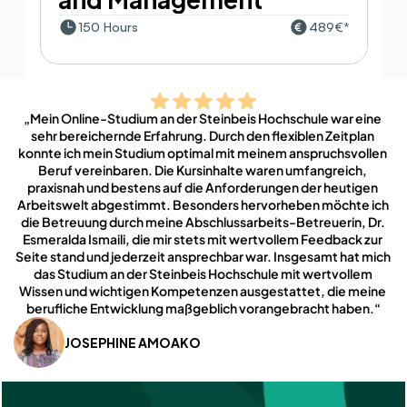
150 Hours
489€*
„Mein Online-Studium an der Steinbeis Hochschule war eine 
sehr bereichernde Erfahrung. Durch den flexiblen Zeitplan 
konnte ich mein Studium optimal mit meinem anspruchsvollen 
Beruf vereinbaren. Die Kursinhalte waren umfangreich, 
praxisnah und bestens auf die Anforderungen der heutigen 
Arbeitswelt abgestimmt. Besonders hervorheben möchte ich 
die Betreuung durch meine Abschlussarbeits-Betreuerin, Dr. 
Esmeralda Ismaili, die mir stets mit wertvollem Feedback zur 
Seite stand und jederzeit ansprechbar war. Insgesamt hat mich 
das Studium an der Steinbeis Hochschule mit wertvollem 
Wissen und wichtigen Kompetenzen ausgestattet, die meine 
berufliche Entwicklung maßgeblich vorangebracht haben.“
JOSEPHINE AMOAKO