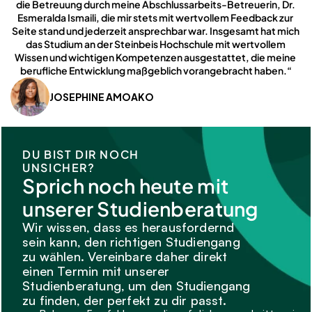
die Betreuung durch meine Abschlussarbeits-Betreuerin, Dr. 
Esmeralda Ismaili, die mir stets mit wertvollem Feedback zur 
Seite stand und jederzeit ansprechbar war. Insgesamt hat mich 
das Studium an der Steinbeis Hochschule mit wertvollem 
Wissen und wichtigen Kompetenzen ausgestattet, die meine 
berufliche Entwicklung maßgeblich vorangebracht haben.“
JOSEPHINE AMOAKO
DU BIST DIR NOCH 
UNSICHER?
Sprich noch heute mit 
unserer Studienberatung
Wir wissen, dass es herausfordernd 
sein kann, den richtigen Studiengang 
zu wählen. Vereinbare daher direkt 
einen Termin mit unserer 
Studienberatung, um den Studiengang 
zu finden, der perfekt zu dir passt.