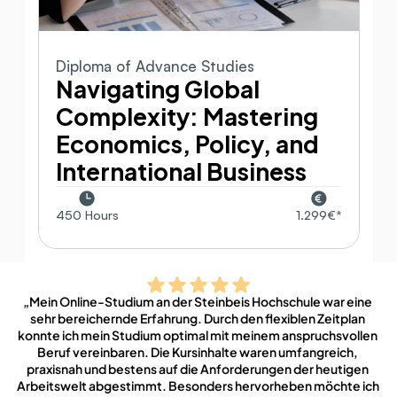
Diploma of Advance Studies
Navigating Global 
Complexity: Mastering 
Economics, Policy, and 
International Business
450 Hours
1.299€*
„Mein Online-Studium an der Steinbeis Hochschule war eine 
sehr bereichernde Erfahrung. Durch den flexiblen Zeitplan 
konnte ich mein Studium optimal mit meinem anspruchsvollen 
Beruf vereinbaren. Die Kursinhalte waren umfangreich, 
praxisnah und bestens auf die Anforderungen der heutigen 
Arbeitswelt abgestimmt. Besonders hervorheben möchte ich 