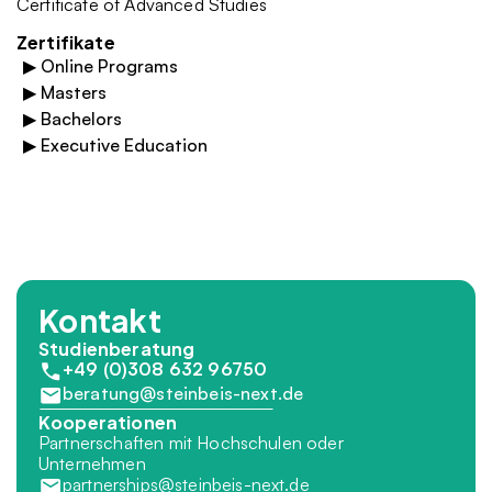
Certificate of Advanced Studies
Zertifikate
▶
Online Programs
▶
Masters
▶
Bachelors
▶
Executive Education
Kontakt
Studienberatung
+49 (0)308 632 96750
beratung@steinbeis-next.de
Kooperationen
Partnerschaften mit Hochschulen oder 
Unternehmen
partnerships@steinbeis-next.de